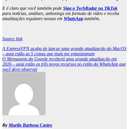
E é claro que você também pode
Siga o TechRadar no TikTok
para notícias, análises, unboxings em formato de vídeo e receba
atualizações regulares nossas em
WhatsApp
também.
Source link
Post
A ExpressVPN acaba de lançar uma grande atualização do MacOS
– aqui estão as 5 coisas que mais me entusiasmam
navigation
O Mensagens do Google receberá uma grande atualização em
2026 – aqui estão os três novos recursos no estilo do WhatsApp que
você deve observar
By
Murilo Barbosa Castro