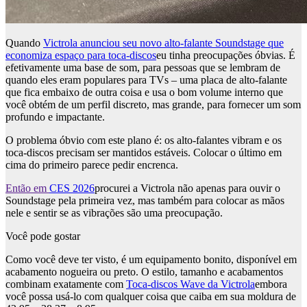
Quando
Victrola anunciou seu novo alto-falante Soundstage que
economiza espaço para toca-discos
eu tinha preocupações óbvias. É
efetivamente uma base de som, para pessoas que se lembram de
quando eles eram populares para TVs – uma placa de alto-falante
que fica embaixo de outra coisa e usa o bom volume interno que
você obtém de um perfil discreto, mas grande, para fornecer um som
profundo e impactante.
O problema óbvio com este plano é: os alto-falantes vibram e os
toca-discos precisam ser mantidos estáveis. Colocar o último em
cima do primeiro parece pedir encrenca.
Então em
CES 2026
procurei a Victrola não apenas para ouvir o
Soundstage pela primeira vez, mas também para colocar as mãos
nele e sentir se as vibrações são uma preocupação.
Você pode gostar
Como você deve ter visto, é um equipamento bonito, disponível em
acabamento nogueira ou preto. O estilo, tamanho e acabamentos
combinam exatamente com
Toca-discos Wave da Victrola
embora
você possa usá-lo com qualquer coisa que caiba em sua moldura de