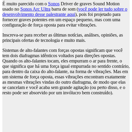
É muito parecido com o
Sonos
Driver de graves Sound Motion
usado no
Sonos Arc Ultra
barra de som (
você pode ler tudo sobre o
desenvolvimento desse palestrante aqui
), pois foi projetado para
fornecer graves potentes em um espaço pequeno, mas com uma
configuração de força oposta para evitar vibrações.
Inscreva-se para receber as últimas notícias, análises, opiniões, as
principais ofertas de tecnologia e muito mais.
Sistemas de alto-falantes com forças opostas significam que você
tem dois diafragmas idênticos voltados para direções opostas.
Quando os alto-falantes tocam, eles empurram o ar para frente, o
que significa que há uma força igual empurrada no sentido contrário,
para dentro da caixa do alto-falante, na forma de vibrações. Mas em
um sistema de força oposta, essas vibrações encontram exatamente
as mesmas vibrações vindas do outro diafragma, de modo que elas
se cancelam e você acaba sem grande agitação (ou perto disso, e o
resto pode ser absorvido por um invólucro bem construído).