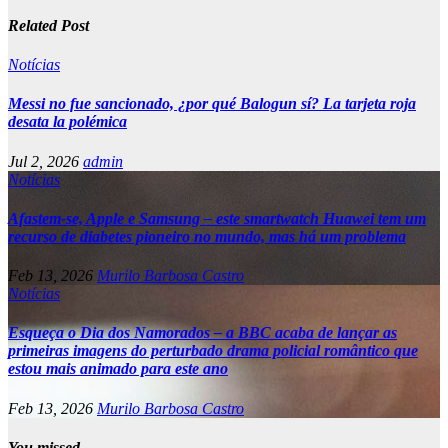
Related Post
Notícias
Messi no fue sancionado, ¿por qué Balogun sí? La tarjeta roja
desata la polémica
Jul 2, 2026
admin
Notícias
Afastem-se, Apple e Samsung – este smartwatch Huawei tem um
recurso de diabetes pioneiro no mundo, mas há um problema
Feb 13, 2026
Murilo Barbosa Castro
Notícias
Esqueça o Dia dos Namorados – a BBC acaba de lançar as
primeiras imagens do perturbado drama policial romântico que
estou mais animado para este ano
Feb 13, 2026
Murilo Barbosa Castro
You missed