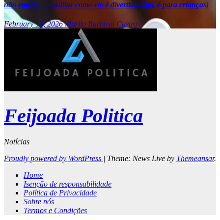
não consigo acreditar como ele é divertido (sim, é para crianças)
February 13, 2026
Murilo Barbosa Castro
Feijoada Politica
Notícias
Proudly powered by WordPress
|
Theme: News Live by
Themeansar
.
Home
Isenção de responsabilidade
Política de Privacidade
Sobre nós
Termos e Condições