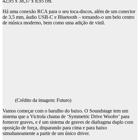
42,95 x 38,37 x 8,95 cm.
Há uma conexão RCA para o seu toca-discos, além de um conector
de 3,5 mm, áudio USB-C e Bluetooth – tornando-o um belo centro
de música moderno, bem como uma adição de vinil.
(Crédito da imagem: Futuro)
Vamos começar com o barulho do baixo. O Soundstage tem um
sistema que a Victrola chama de ‘Symmetric Drive Woofer’ para
fornecer graves, e é um sistema de graves de diafragma duplo com
oposição de força, disparando para cima e para baixo
simultaneamente a partir de um único driver.