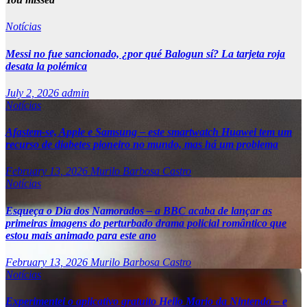
Notícias
Messi no fue sancionado, ¿por qué Balogun sí? La tarjeta roja
desata la polémica
July 2, 2026
admin
Notícias
Afastem-se, Apple e Samsung – este smartwatch Huawei tem um
recurso de diabetes pioneiro no mundo, mas há um problema
February 13, 2026
Murilo Barbosa Castro
Notícias
Esqueça o Dia dos Namorados – a BBC acaba de lançar as
primeiras imagens do perturbado drama policial romântico que
estou mais animado para este ano
February 13, 2026
Murilo Barbosa Castro
Notícias
Experimentei o aplicativo gratuito Hello Mario da Nintendo – e