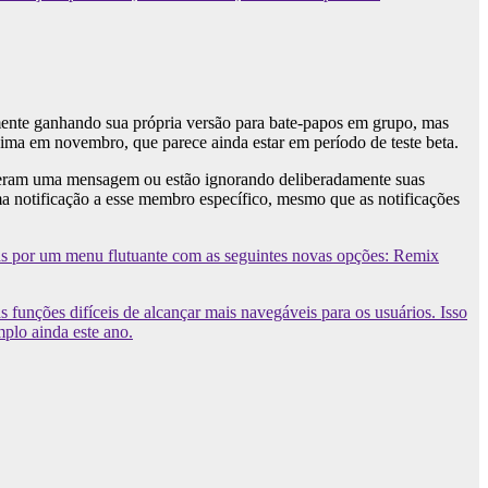
ente ganhando sua própria versão para bate-papos em grupo, mas
ma em novembro, que parece ainda estar em período de teste beta.
eram uma mensagem ou estão ignorando deliberadamente suas
 notificação a esse membro específico, mesmo que as notificações
as por um menu flutuante com as seguintes novas opções: Remix
funções difíceis de alcançar mais navegáveis ​​para os usuários. Isso
plo ainda este ano.