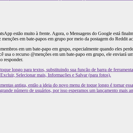
sApp estão muito à frente. Agora, o Mensagens do Google está finalm
z menções em bate-papos em grupo por meio da postagem do Reddit aci
 membros em um bate-papo em grupo, especialmente quando eles perd
cê usa o recurso @menções em um bate-papo em grupo, ele enviará uma
ão responder.
que longo para textos, substituindo sua função de barra de ferrament
Excluir, Selecionar mais, Informações e Salvar (para fotos).
mentas antiga, então a ideia do novo menu de toque longo é tornar essas 
grande número de usuários, por isso esperamos um lançamento mais am