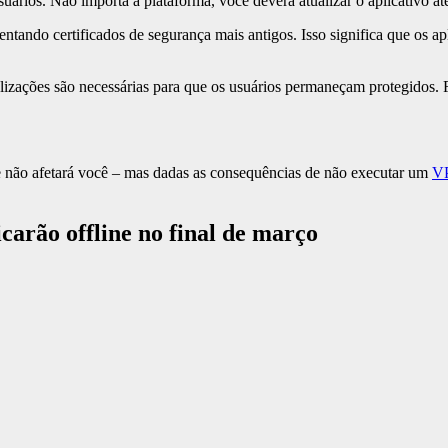
ários. Não importa a plataforma, você deverá atualizar o aplicativo 
ntando certificados de segurança mais antigos. Isso significa que os ap
alizações são necessárias para que os usuários permaneçam protegidos. F
te não afetará você – mas dadas as consequências de não executar um
V
carão offline no final de março