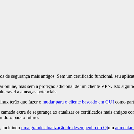
dos de segurança mais antigos. Sem um certificado funcional, seu apl
car online, mas sem a proteção adicional de um cliente VPN. Isto signif
ulnerável a ameaças potenciais.
Linux terão que fazer o
mudar para o cliente baseado em GUI
como part
 camada extra de segurança ao atualizar os certificados mais antigos c
ando-o para o futuro.
, incluindo
uma grande atualização de desempenho do Qt
um
aumentar 