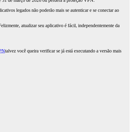
até 31 de março de 2026 ou perderá a proteção VPN.
licativos legados não poderão mais se autenticar e se conectar ao
elizmente, atualizar seu aplicativo é fácil, independentemente da
PN
talvez você queira verificar se já está executando a versão mais