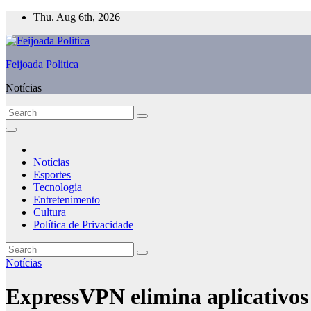
Skip
Thu. Aug 6th, 2026
to
content
Feijoada Politica
Notícias
Notícias
Esportes
Tecnologia
Entretenimento
Cultura
Política de Privacidade
Notícias
ExpressVPN elimina aplicativos 