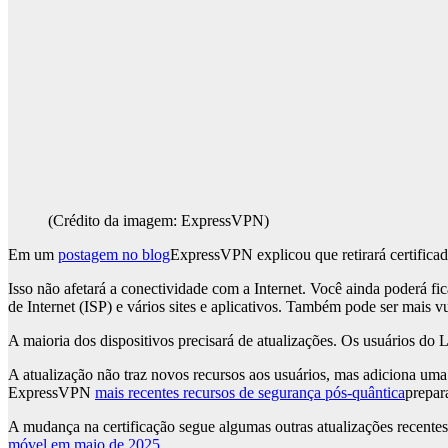
(Crédito da imagem: ExpressVPN)
Em um
postagem no blog
ExpressVPN explicou que retirará certifica
Isso não afetará a conectividade com a Internet. Você ainda poderá fi
de Internet (ISP) e vários sites e aplicativos. Também pode ser mais v
A maioria dos dispositivos precisará de atualizações. Os usuários do 
A atualização não traz novos recursos aos usuários, mas adiciona uma
ExpressVPN
mais recentes recursos de segurança pós-quântica
prepar
A mudança na certificação segue algumas outras atualizações recentes
móvel em maio de 2025
.