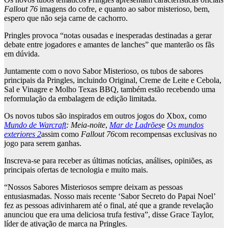
Fallout 76
imagens do cofre, e quanto ao sabor misterioso, bem,
espero que não seja carne de cachorro.
Pringles provoca “notas ousadas e inesperadas destinadas a gerar
debate entre jogadores e amantes de lanches” que manterão os fãs
em dúvida.
Juntamente com o novo Sabor Misterioso, os tubos de sabores
principais da Pringles, incluindo Original, Creme de Leite e Cebola,
Sal e Vinagre e Molho Texas BBQ, também estão recebendo uma
reformulação da embalagem de edição limitada.
Os novos tubos são inspirados em outros jogos do Xbox, como
Mundo de Warcraft
: Meia-noite
,
Mar de Ladrões
e
Os mundos
exteriores 2
assim como
Fallout 76
com recompensas exclusivas no
jogo para serem ganhas.
Inscreva-se para receber as últimas notícias, análises, opiniões, as
principais ofertas de tecnologia e muito mais.
“Nossos Sabores Misteriosos sempre deixam as pessoas
entusiasmadas. Nosso mais recente ‘Sabor Secreto do Papai Noel’
fez as pessoas adivinharem até o final, até que a grande revelação
anunciou que era uma deliciosa trufa festiva”, disse Grace Taylor,
líder de ativação de marca na Pringles.