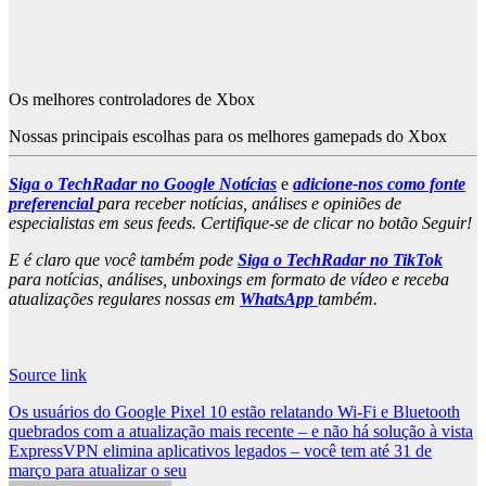
Os melhores controladores de Xbox
Nossas principais escolhas para os melhores gamepads do Xbox
Siga o TechRadar no Google Notícias
e
adicione-nos como fonte
preferencial
para receber notícias, análises e opiniões de
especialistas em seus feeds. Certifique-se de clicar no botão Seguir!
E é claro que você também pode
Siga o TechRadar no TikTok
para notícias, análises, unboxings em formato de vídeo e receba
atualizações regulares nossas em
WhatsApp
também.
Source link
Post
Os usuários do Google Pixel 10 estão relatando Wi-Fi e Bluetooth
quebrados com a atualização mais recente – e não há solução à vista
navigation
ExpressVPN elimina aplicativos legados – você tem até 31 de
março para atualizar o seu