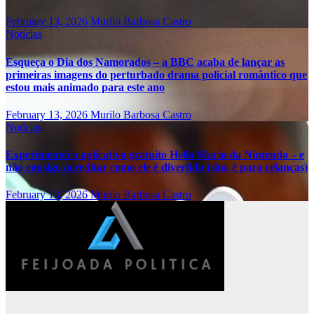
February 13, 2026
Murilo Barbosa Castro
Notícias
Esqueça o Dia dos Namorados – a BBC acaba de lançar as
primeiras imagens do perturbado drama policial romântico que
estou mais animado para este ano
February 13, 2026
Murilo Barbosa Castro
Notícias
Experimentei o aplicativo gratuito Hello Mario da Nintendo – e
não consigo acreditar como ele é divertido (sim, é para crianças)
February 13, 2026
Murilo Barbosa Castro