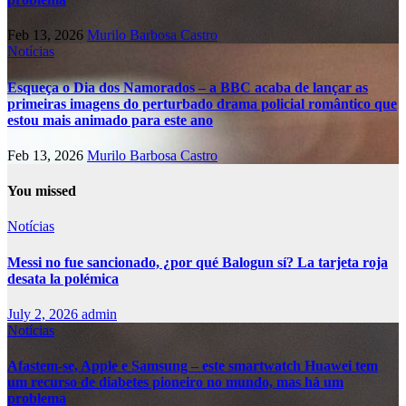
Feb 13, 2026
Murilo Barbosa Castro
Notícias
Esqueça o Dia dos Namorados – a BBC acaba de lançar as
primeiras imagens do perturbado drama policial romântico que
estou mais animado para este ano
Feb 13, 2026
Murilo Barbosa Castro
You missed
Notícias
Messi no fue sancionado, ¿por qué Balogun sí? La tarjeta roja
desata la polémica
July 2, 2026
admin
Notícias
Afastem-se, Apple e Samsung – este smartwatch Huawei tem
um recurso de diabetes pioneiro no mundo, mas há um
problema