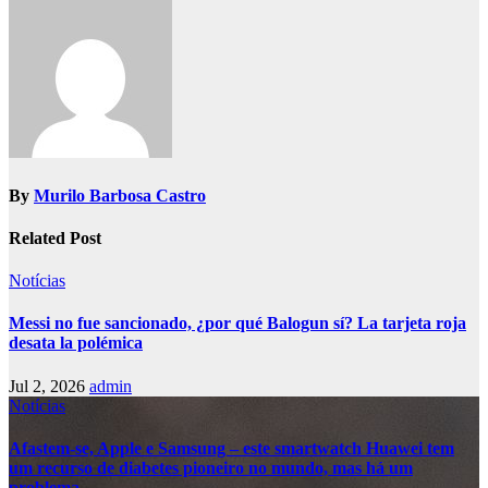
By
Murilo Barbosa Castro
Related Post
Notícias
Messi no fue sancionado, ¿por qué Balogun sí? La tarjeta roja
desata la polémica
Jul 2, 2026
admin
Notícias
Afastem-se, Apple e Samsung – este smartwatch Huawei tem
um recurso de diabetes pioneiro no mundo, mas há um
problema