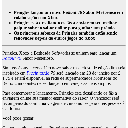
Pringles lançou um novo
Fallout 76
Sabor Misterioso em
colaboração com Xbox
Pringles está desafiando os fãs a enviarem seu melhor
palpite sobre o sabor online para ganhar um prêmio
Os principais sabores de Pringles também estão sendo
renovados depois de outros jogos do Xbox
Pringles, Xbox e Bethesda Softworks se uniram para lançar um
Fallout 76
Sabor Misterioso.
Sim, você ouviu certo. Um novo sabor misterioso de edição limitada
inspirado em
Precipitação
76
será lançado em 28 de janeiro por £
1,75 e estará disponível na rede de supermercados Morrisons do
Reino Unido antes de ser lançado em varejistas mais amplos.
Para comemorar o lançamento, Pringles está desafiando os fãs a
enviarem online sua melhor estimativa do sabor. O vencedor será
recompensado com uma viagem de cinco noites para duas pessoas à
Califórnia.
Você pode gostar
Os novos tubos temáticos Pringles apresentam características oficiais