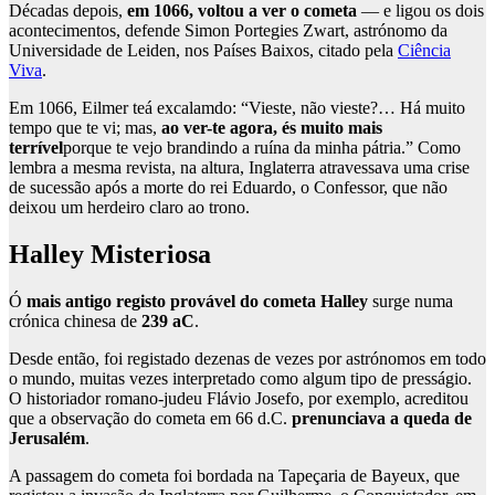
Décadas depois,
em 1066, voltou a ver o cometa
— e ligou os dois
acontecimentos, defende Simon Portegies Zwart, astrónomo da
Universidade de Leiden, nos Países Baixos, citado pela
Ciência
Viva
.
Em 1066, Eilmer teá excalamdo: “Vieste, não vieste?… Há muito
tempo que te vi; mas,
ao ver-te agora, és muito mais
terrível
porque te vejo brandindo a ruína da minha pátria.” Como
lembra a mesma revista, na altura, Inglaterra atravessava uma crise
de sucessão após a morte do rei Eduardo, o Confessor, que não
deixou um herdeiro claro ao trono.
Halley Misteriosa
Ó
mais antigo registo provável do cometa Halley
surge numa
crónica chinesa de
239 aC
.
Desde então, foi registado dezenas de vezes por astrónomos em todo
o mundo, muitas vezes interpretado como algum tipo de presságio.
O historiador romano-judeu Flávio Josefo, por exemplo, acreditou
que a observação do cometa em 66 d.C.
prenunciava a queda de
Jerusalém
.
A passagem do cometa foi bordada na Tapeçaria de Bayeux, que