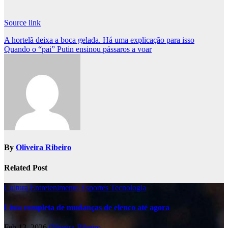
Source link
Post
A hortelã deixa a boca gelada. Há uma explicação para isso
Quando o “pai” Putin ensinou pássaros a voar
navigation
By
Oliveira Ribeiro
Related Post
Cultura
Entretenimento
Esportes
Tecnologia
Lista completa de mudanças de elenco até agora
Feb 13, 2026
Oliveira Ribeiro