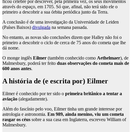
ficou célebre por descrever, pela primeira vez, os seus movimentos
através do espaço, em 1705. Só que, afinal, não terá sido ele o
primeiro a descobrir a sua órbita periódica junto da Terra.
A conclusão é de uma investigação da Universidade de Leiden
(Países Baixos)
divulgada
na semana passada.
No entanto, as novas são conclusões dizem que Halley não foi o
primeiro a descobrir o ciclo de cerca de 75 anos do cometa que lhe
dá nome.
O monge inglês
Eilmer
(também conhecido como
Aethelmaer
), de
Malmesbury, poderá ter feito
duas observações do cometa mais de
600 anos antes
.
A história de (e escrita por) Eilmer
Eilmer é conhecido por ter sido o
primeira britânico a tentar a
aviação
(alegadamente).
Além do fascínio pelo voo, Eilmer tinha um grande interesse por
astrologia e astronomia.
Em 989, ainda menino, viu um cometa
rasgar os céus
sobre a sua casa em Inglaterra, escreveu William of
Malmesbury.