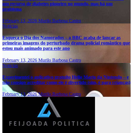
um recurso de diabetes pioneiro no mundo, mas há um
problema
February 13, 2026
Murilo Barbosa Castro
Notícias
Esqueça o Dia dos Namorados – a BBC acaba de lançar as
primeiras imagens do perturbado drama policial romântico que
estou mais animado para este ano
February 13, 2026
Murilo Barbosa Castro
Notícias
Experimentei o aplicativo gratuito Hello Mario da Nintendo – e
não consigo acreditar como ele é divertido (sim, é para crianças)
February 13, 2026
Murilo Barbosa Castro