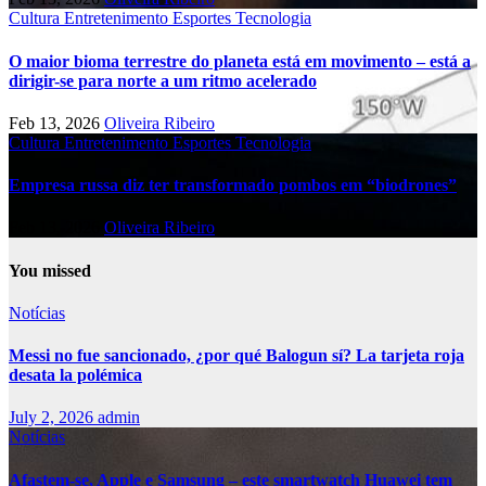
Cultura
Entretenimento
Esportes
Tecnologia
O maior bioma terrestre do planeta está em movimento – está a
dirigir-se para norte a um ritmo acelerado
Feb 13, 2026
Oliveira Ribeiro
Cultura
Entretenimento
Esportes
Tecnologia
Empresa russa diz ter transformado pombos em “biodrones”
Feb 13, 2026
Oliveira Ribeiro
You missed
Notícias
Messi no fue sancionado, ¿por qué Balogun sí? La tarjeta roja
desata la polémica
July 2, 2026
admin
Notícias
Afastem-se, Apple e Samsung – este smartwatch Huawei tem