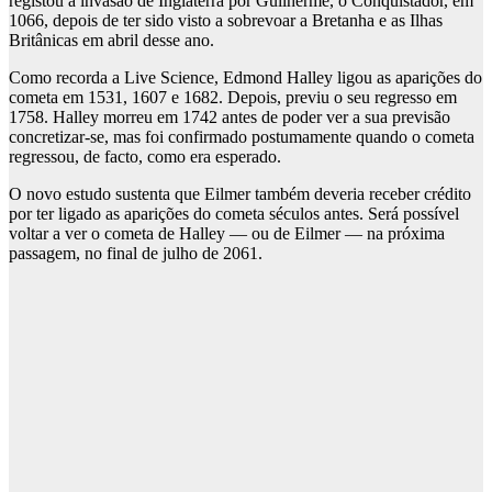
registou a invasão de Inglaterra por Guilherme, o Conquistador, em
1066, depois de ter sido visto a sobrevoar a Bretanha e as Ilhas
Britânicas em abril desse ano.
Como recorda a Live Science, Edmond Halley ligou as aparições do
cometa em 1531, 1607 e 1682. Depois, previu o seu regresso em
1758. Halley morreu em 1742 antes de poder ver a sua previsão
concretizar-se, mas foi confirmado postumamente quando o cometa
regressou, de facto, como era esperado.
O novo estudo sustenta que Eilmer também deveria receber crédito
por ter ligado as aparições do cometa séculos antes. Será possível
voltar a ver o cometa de Halley — ou de Eilmer — na próxima
passagem, no final de julho de 2061.