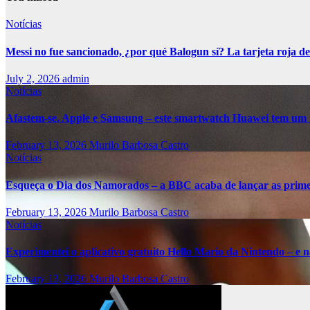
Notícias
Messi no fue sancionado, ¿por qué Balogun sí? La tarjeta roja de
July 2, 2026
admin
Notícias
Afastem-se, Apple e Samsung – este smartwatch Huawei tem um 
February 13, 2026
Murilo Barbosa Castro
Notícias
Esqueça o Dia dos Namorados – a BBC acaba de lançar as primei
February 13, 2026
Murilo Barbosa Castro
Notícias
Experimentei o aplicativo gratuito Hello Mario da Nintendo – e nã
February 13, 2026
Murilo Barbosa Castro