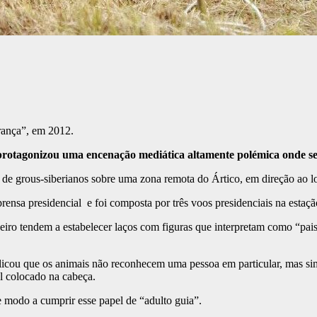
erança”, em 2012.
protagonizou uma encenação mediática altamente polémica onde se
 de grous-siberianos sobre uma zona remota do Ártico, em direção ao l
prensa presidencial e foi composta por três voos presidenciais na estaç
eiro tendem a estabelecer laços com figuras que interpretam como “pa
plicou que os animais não reconhecem uma pessoa em particular, mas si
l colocado na cabeça.
e modo a cumprir esse papel de “adulto guia”.