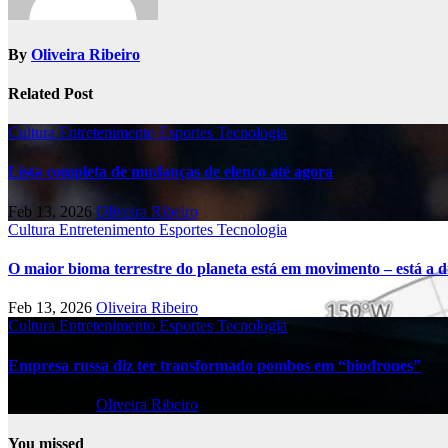
By
Oliveira Ribeiro
Related Post
Cultura
Entretenimento
Esportes
Tecnologia
Lista completa de mudanças de elenco até agora
Feb 13, 2026
Oliveira Ribeiro
Cultura
Entretenimento
Esportes
Tecnologia
O maior bioma terrestre do planeta está em movimento – está a di
Feb 13, 2026
Oliveira Ribeiro
Cultura
Entretenimento
Esportes
Tecnologia
Empresa russa diz ter transformado pombos em “biodrones”
Feb 13, 2026
Oliveira Ribeiro
You missed