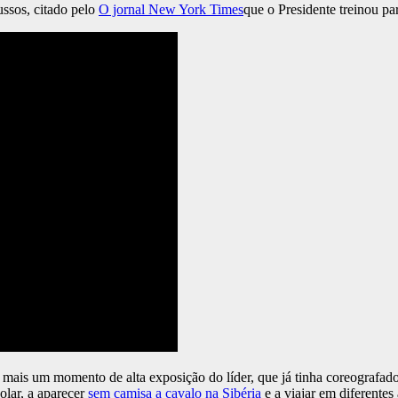
ussos, citado pelo
O jornal New York Times
que o Presidente treinou par
mais um momento de alta exposição do líder, que já tinha coreografa
olar, a aparecer
sem camisa a cavalo na Sibéria
e a viajar em diferentes