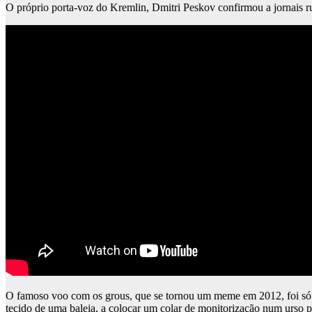
O próprio porta-voz do Kremlin, Dmitri Peskov confirmou a jornais r
O famoso voo com os grous, que se tornou um meme em 2012, foi só 
tecido de uma baleia, a colocar um colar de monitorização num urso p