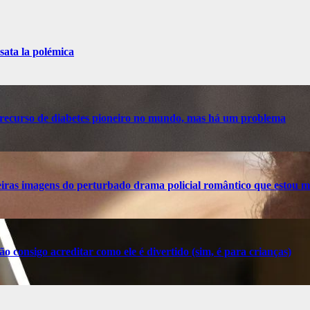
sata la polémica
recurso de diabetes pioneiro no mundo, mas há um problema
ras imagens do perturbado drama policial romântico que estou m
o consigo acreditar como ele é divertido (sim, é para crianças)