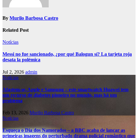
By
Murilo Barbosa Castro
Related Post
Notícias
Messi no fue sancionado, ¿por qué Balogun sí? La tarjeta roja
desata la polémica
Jul 2, 2026
admin
Notícias
Afastem-se, Apple e Samsung – este smartwatch Huawei tem
um recurso de diabetes pioneiro no mundo, mas há um
problema
Feb 13, 2026
Murilo Barbosa Castro
Notícias
Esqueça o Dia dos Namorados – a BBC acaba de lançar as
primeiras imagens do perturbado drama policial romântico que