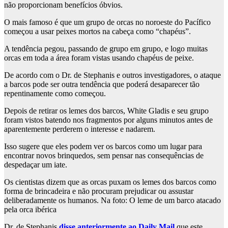
não proporcionam benefícios óbvios.
O mais famoso é que um grupo de orcas no noroeste do Pacífico
começou a usar peixes mortos na cabeça como “chapéus”.
A tendência pegou, passando de grupo em grupo, e logo muitas
orcas em toda a área foram vistas usando chapéus de peixe.
De acordo com o Dr. de Stephanis e outros investigadores, o ataque
a barcos pode ser outra tendência que poderá desaparecer tão
repentinamente como começou.
Depois de retirar os lemes dos barcos, White Gladis e seu grupo
foram vistos batendo nos fragmentos por alguns minutos antes de
aparentemente perderem o interesse e nadarem.
Isso sugere que eles podem ver os barcos como um lugar para
encontrar novos brinquedos, sem pensar nas consequências de
despedaçar um iate.
Os cientistas dizem que as orcas puxam os lemes dos barcos como
forma de brincadeira e não procuram prejudicar ou assustar
deliberadamente os humanos. Na foto: O leme de um barco atacado
pela orca ibérica
Dr.
de Stephanis
disse anteriormente ao Daily Mail
que este