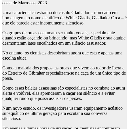
costa de Marrocos, 2023
Uma característica estranha do casulo Gladiador – nomeado em
homenagem ao nome científico de White Gladis, Gladiador Orca – é
que ele parecia estar incomumente silencioso.
Os grupos de orcas costumam ser muito vocais, especialmente
quando estão caçando ou brincando, mas White Gladis e sua equipe
desmontaram iates encalhados em um silêncio assustador.
No entanto, os cientistas descobriram agora que esta é apenas uma
escolha tática.
Como a maioria dos grupos, as orcas que vivem ao redor de Ibera e
do Estreito de Gibraltar especializam-se na caça de um único tipo de
presa.
Como essas baleias assassinas são especialistas no combate ao atum
alerta e volúvel, elas aprenderam a caçar em silêncio e a evitar
qualquer ruído que possa assustar os peixes.
Num novo estudo, os investigadores usaram equipamento acústico
subaquático de última geração para escutar a sua conversa
silenciosa.
Em apenas algumas horas de gravação, os cientistas encontraram