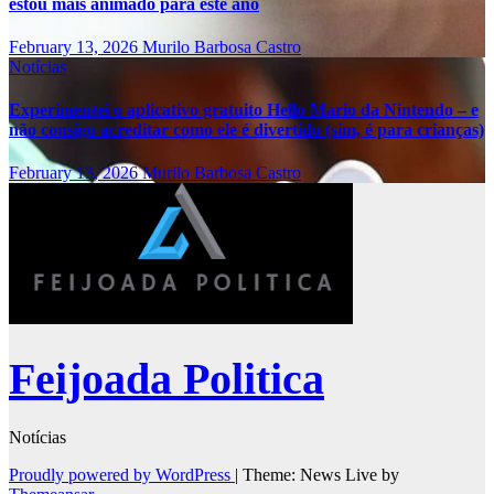
estou mais animado para este ano
February 13, 2026
Murilo Barbosa Castro
Notícias
Experimentei o aplicativo gratuito Hello Mario da Nintendo – e
não consigo acreditar como ele é divertido (sim, é para crianças)
February 13, 2026
Murilo Barbosa Castro
Feijoada Politica
Notícias
Proudly powered by WordPress
|
Theme: News Live by