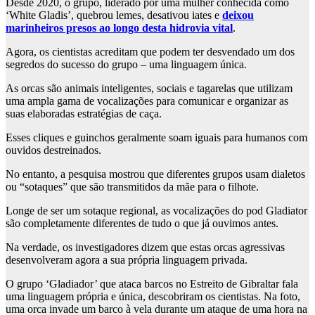
Desde 2020, o grupo, liderado por uma mulher conhecida como
‘White Gladis’, quebrou lemes, desativou iates e
deixou
marinheiros presos ao longo desta hidrovia vital
.
Agora, os cientistas acreditam que podem ter desvendado um dos
segredos do sucesso do grupo – uma linguagem única.
As orcas são animais inteligentes, sociais e tagarelas que utilizam
uma ampla gama de vocalizações para comunicar e organizar as
suas elaboradas estratégias de caça.
Esses cliques e guinchos geralmente soam iguais para humanos com
ouvidos destreinados.
No entanto, a pesquisa mostrou que diferentes grupos usam dialetos
ou “sotaques” que são transmitidos da mãe para o filhote.
Longe de ser um sotaque regional, as vocalizações do pod Gladiator
são completamente diferentes de tudo o que já ouvimos antes.
Na verdade, os investigadores dizem que estas orcas agressivas
desenvolveram agora a sua própria linguagem privada.
O grupo ‘Gladiador’ que ataca barcos no Estreito de Gibraltar fala
uma linguagem própria e única, descobriram os cientistas. Na foto,
uma orca invade um barco à vela durante um ataque de uma hora na