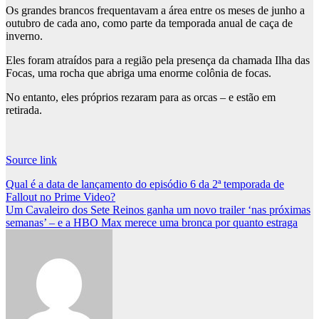
Os grandes brancos frequentavam a área entre os meses de junho a
outubro de cada ano, como parte da temporada anual de caça de
inverno.
Eles foram atraídos para a região pela presença da chamada Ilha das
Focas, uma rocha que abriga uma enorme colônia de focas.
No entanto, eles próprios rezaram para as orcas – e estão em
retirada.
Source link
Post
Qual é a data de lançamento do episódio 6 da 2ª temporada de
Fallout no Prime Video?
navigation
Um Cavaleiro dos Sete Reinos ganha um novo trailer ‘nas próximas
semanas’ – e a HBO Max merece uma bronca por quanto estraga