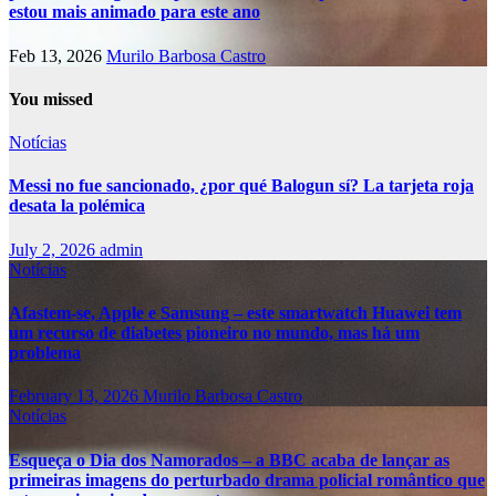
estou mais animado para este ano
Feb 13, 2026
Murilo Barbosa Castro
You missed
Notícias
Messi no fue sancionado, ¿por qué Balogun sí? La tarjeta roja
desata la polémica
July 2, 2026
admin
Notícias
Afastem-se, Apple e Samsung – este smartwatch Huawei tem
um recurso de diabetes pioneiro no mundo, mas há um
problema
February 13, 2026
Murilo Barbosa Castro
Notícias
Esqueça o Dia dos Namorados – a BBC acaba de lançar as
primeiras imagens do perturbado drama policial romântico que