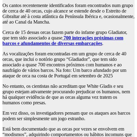
Os cantos recentemente identificados foram encontrados num grupo
de cerca de 40 orcas, cujo alcance se estende desde o Estreito de
Gibraltar até à costa atlântica da Península Ibérica e, ocasionalmente,
até ao Canal da Mancha.
Cerca de 15 dessas orcas fazem parte do infame grupo Gladiator,
que tem sido associado a quase
700 interações próximas com
barcos e afundamentos de diversas embarcações
.
As vocalizações foram encontradas em um grupo de cerca de 40
orcas, que inclui o notório grupo “Gladiador”, que tem sido
associado a quase 700 encontros próximos com humanos e ao
naufrágio de vários barcos. Na foto: Um barco afundado por um
ataque de orca na costa de Portugal em setembro de 2025
No entanto, os cientistas não acreditam que White Gladis e seu
grupo estejam ativamente procurando prejudicar os humanos, nem
há qualquer evidência de que as orcas alguma vez tratem os
humanos como presas.
Em vez disso, os investigadores pensam que os ataques aos barcos
podem ser simplesmente um jogo estranho.
Está bem documentado que as orcas por vezes se envolvem em
“modismos”, adquirindo comportamentos ou hábitos incomuns que