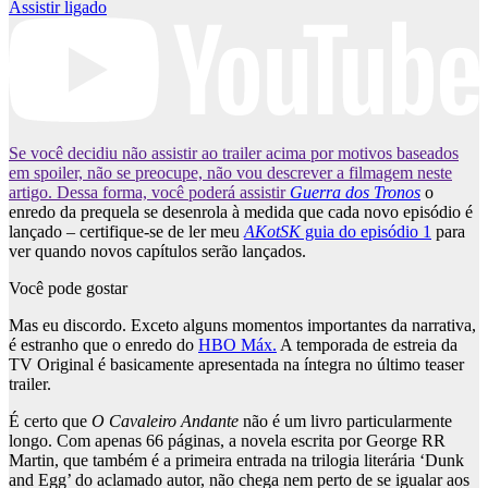
Assistir ligado
Se você decidiu não assistir ao trailer acima por motivos baseados
em spoiler, não se preocupe, não vou descrever a filmagem neste
artigo. Dessa forma, você poderá assistir
Guerra dos Tronos
o
enredo da prequela se desenrola à medida que cada novo episódio é
lançado – certifique-se de ler meu
AKotSK
guia do episódio 1
para
ver quando novos capítulos serão lançados.
Você pode gostar
Mas eu discordo. Exceto alguns momentos importantes da narrativa,
é estranho que o enredo do
HBO Máx.
A temporada de estreia da
TV Original é basicamente apresentada na íntegra no último teaser
trailer.
É certo que
O Cavaleiro Andante
não é um livro particularmente
longo. Com apenas 66 páginas, a novela escrita por George RR
Martin, que também é a primeira entrada na trilogia literária ‘Dunk
and Egg’ do aclamado autor, não chega nem perto de se igualar aos