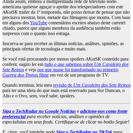
Ainda assim, embora a multipremiada rede de televisão norte-
americana quisesse aguçar o apetite dos telespectadores com este
AKotSK
trailer da 1ª temporada, não posso deixar de pensar que não
precisava mostrar, bem, metade das filmagens que mostra. Com base
em alguns dos
YouTube
comentários escritos abaixo deste carretel
chiado, parece que alguns membros da audiência também estão
surpresos com o quanto isso estraga.
Inscreva-se para receber as últimas notícias, análises, opiniões, as
principais ofertas de tecnologia e muito mais.
Se você está procurando por menos spoilers
AKotSK
conteúdo para
conferir, sugiro ler em
tudo o que sabemos sobre
Um Cavaleiro dos
Sete Reinos
e veja
por que quase foi transformado no primeiro
Guerra dos Tronos
filme
em vez de um programa de TV.
Quando terminar, leia meu
revisão de
Um Cavaleiro dos Sete Reinos
para ter uma ideia do que mais está reservado para Sor Duncan, o
Alto e o Ovo, sem, você sabe, spoilers.
Siga o TechRadar no Google Notícias
e
adicione-nos como fonte
preferencial
para receber notícias, análises e opiniões de
especialistas em seus feeds. Certifique-se de clicar no botão Seguir!
E, claro, você também pode
Siga o TechRadar no TikTok
para