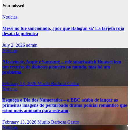
You missed
Notícias
Messi no fue sancionado, ¿por qué Balogun sí? La tarjeta roja
desata la polémica
July 2, 2026
admin
Notícias
Afastem-se, Apple e Samsung – este smartwatch Huawei tem
um recurso de diabetes pioneiro no mundo, mas há um
problema
February 13, 2026
Murilo Barbosa Castro
Notícias
Esqueça o Dia dos Namorados – a BBC acaba de lançar as
primeiras imagens do perturbado drama policial romântico que
estou mais animado para este ano
February 13, 2026
Murilo Barbosa Castro
Notícias