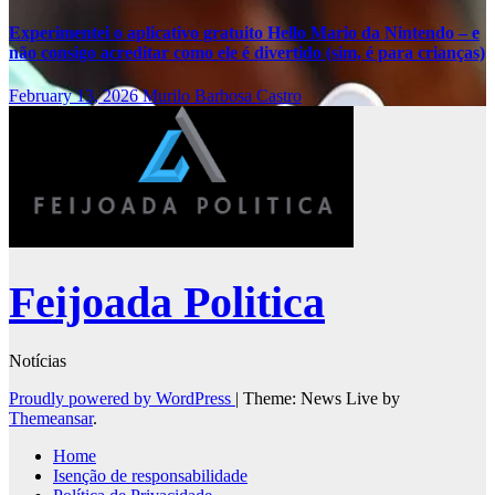
Experimentei o aplicativo gratuito Hello Mario da Nintendo – e
não consigo acreditar como ele é divertido (sim, é para crianças)
February 13, 2026
Murilo Barbosa Castro
Feijoada Politica
Notícias
Proudly powered by WordPress
|
Theme: News Live by
Themeansar
.
Home
Isenção de responsabilidade