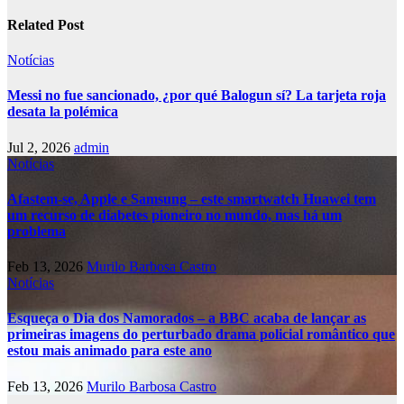
Related Post
Notícias
Messi no fue sancionado, ¿por qué Balogun sí? La tarjeta roja
desata la polémica
Jul 2, 2026
admin
Notícias
Afastem-se, Apple e Samsung – este smartwatch Huawei tem
um recurso de diabetes pioneiro no mundo, mas há um
problema
Feb 13, 2026
Murilo Barbosa Castro
Notícias
Esqueça o Dia dos Namorados – a BBC acaba de lançar as
primeiras imagens do perturbado drama policial romântico que
estou mais animado para este ano
Feb 13, 2026
Murilo Barbosa Castro