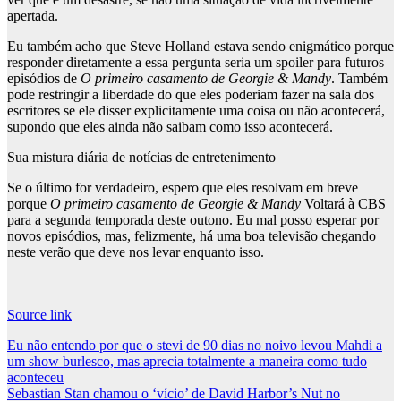
apertada.
Eu também acho que Steve Holland estava sendo enigmático porque
responder diretamente a essa pergunta seria um spoiler para futuros
episódios de
O primeiro casamento de Georgie & Mandy
. Também
pode restringir a liberdade do que eles poderiam fazer na sala dos
escritores se ele disser explicitamente uma coisa ou não acontecerá,
supondo que eles ainda não saibam como isso acontecerá.
Sua mistura diária de notícias de entretenimento
Se o último for verdadeiro, espero que eles resolvam em breve
porque
O primeiro casamento de Georgie & Mandy
Voltará à CBS
para a segunda temporada deste outono. Eu mal posso esperar por
novos episódios, mas, felizmente, há uma boa televisão chegando
neste verão que deve nos levar enquanto isso.
Source link
Post
Eu não entendo por que o stevi de 90 dias no noivo levou Mahdi a
um show burlesco, mas aprecia totalmente a maneira como tudo
navigation
aconteceu
Sebastian Stan chamou o ‘vício’ de David Harbor’s Nut no