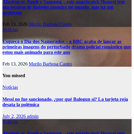
Afastem-se, Apple e Samsung – este smartwatch Huawei tem
um recurso de diabetes pioneiro no mundo, mas há um
problema
Feb 13, 2026
Murilo Barbosa Castro
Notícias
Esqueça o Dia dos Namorados – a BBC acaba de lançar as
primeiras imagens do perturbado drama policial romântico que
estou mais animado para este ano
Feb 13, 2026
Murilo Barbosa Castro
You missed
Notícias
Messi no fue sancionado, ¿por qué Balogun sí? La tarjeta roja
desata la polémica
July 2, 2026
admin
Notícias
Afastem-se, Apple e Samsung – este smartwatch Huawei tem