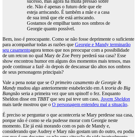
sucesso, mas agora há muita pressão sobre
ele. Não é apenas o futuro dele que ele
esteja arriscando. É também a mãe e a casa
de sua irmã que ele está arriscando.
Gostamos de empilhar tanto nos ombros de
Georgie quanto possível.
Bem, isso é preocupante. Como se não fosse deprimente o suficiente
para acompanhar todas as razões que
Georgie e Mandy terminarão
seu casamento
agora temos que nos preocupar com a possibilidade
de um retcon no qual Mary de Zoe Perry perderá sua casa? Esse
show encontrou humor em alguns dos momentos mais tensos, mas
pode continuar a fazê -lo depois de descansar tão altos nos ombros
de seus personagens principais?
Vale a pena notar que se
O primeiro casamento de Georgie &
Mandy
mudou algo anteriormente estabelecido em
A teoria do Big
Bang
não seria a primeira vez que um spinoff o fez. Enquanto
Sheldon disse em
TBBT
que seu pai teve um caso,
Jovem Sheldon
mais tarde mostrou que o
O personagem entendeu mal a situação
.
É preciso se perguntar o que aconteceria se Mary perdesse sua casa,
porque não é como se ela pudesse morar com Georgie neste
momento. Ele já está morando com os pais de Mandy e,
considerando que Audrey e Mary não gostam um do outro, eu podia
ver que é um desastre, se não uma situação de vida incrivelmente