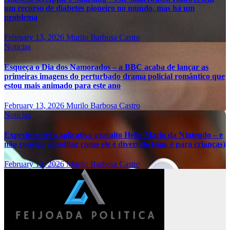
um recurso de diabetes pioneiro no mundo, mas há um
problema
February 13, 2026
Murilo Barbosa Castro
Notícias
Esqueça o Dia dos Namorados – a BBC acaba de lançar as
primeiras imagens do perturbado drama policial romântico que
estou mais animado para este ano
February 13, 2026
Murilo Barbosa Castro
Notícias
Experimentei o aplicativo gratuito Hello Mario da Nintendo – e
não consigo acreditar como ele é divertido (sim, é para crianças)
February 13, 2026
Murilo Barbosa Castro