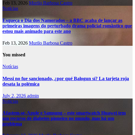
Feb 13, 2026
Murilo Barbosa Castro
Notícias
Esqueça o Dia dos Namorados – a BBC acaba de lançar as
primeiras imagens do perturbado drama policial romântico que
estou mais animado para este ano
Feb 13, 2026
Murilo Barbosa Castro
You missed
Notícias
Messi no fue sancionado, ¿por qué Balogun sí? La tarjeta roja
desata la polémica
July 2, 2026
admin
Notícias
Afastem-se, Apple e Samsung – este smartwatch Huawei tem
um recurso de diabetes pioneiro no mundo, mas há um
problema