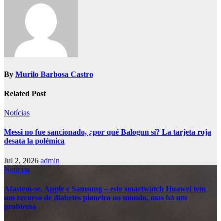
By
Murilo Barbosa Castro
Related Post
Notícias
Messi no fue sancionado, ¿por qué Balogun sí? La tarjeta roja
desata la polémica
Jul 2, 2026
admin
Notícias
Afastem-se, Apple e Samsung – este smartwatch Huawei tem
um recurso de diabetes pioneiro no mundo, mas há um
problema