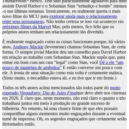
Thunderbolts*
elenco. Tem sido particularmente agradável para mim
assistir David Harbor e o Sebastian Stan “irritadiço e bonito” mistura
-o nas últimas semanas. Ironicamente, eu realmente queria o mais
novo filme do MCU para
explorar ainda mais o relacionamento
entre seus personagens
. Não tenho certeza se isso vai acontecer em
próximos filmes da Marvel
Mas, pelo menos, fico feliz que os
próprios atores tenham um relacionamento tão divertido.
É realmente engraçado como as coisas funcionam porque, há vários
anos,
Anthony Mackie
(levemente) chamou Sebastian Stan, de certa
forma. O sempre jovial Mackie deu um conselho para David Harbor
em relação ao trabalho com Sebastian Stan. Mackie supôs que, para
entrar em bom com um cara “legal” como Stan, você
Dê a ele “um
pouco de manteiga de amêndoa”
E então converse um pouco com
ele. A ironia de uma situação como esta volta é certamente maluca.
(Sinto muito, o trocadilho estava ali, e eu tive que ir em frente.)
Todos os três atores acima mencionados são todos parte do
muito
esperado
Vingadores: Dia do Juízo Final
que deve abrir nos cinemas
em 2026. É claro que, neste momento, não está claro o quanto o trio
trabalhará juntos em meio à produção no grande sucesso de
bilheteria. No entanto, há uma chance firme de que eles possam
compartilhar alguns momentos muito engraçados durante a eventual
turnê de imprensa. Oh, os segredos engraçados que certamente serão
derramados então.