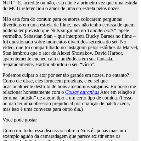
NUT”. E, acredite ou não, esta não é a primeira vez que uma estrela
do MCU referenciou o amor de uma co-estrela pelos nozes.
Não está fora do comum para os atores colocarem perguntas
divertidas em uma estréia de filme, mas não tenho certeza de quem
poderia ter previsto que Nuts surgiriam no
Thunderbolts*
tapete
vermelho. Sebastian Stan – que interpreta Bucky Barnes no filme –
foi questionado sobre momentos divertidos secretos do set. No
vídeo, que foi compartilhado no Instagram pelos estúdios da Marvel,
Stan lembrou que o ator de Alexei Shostakov, David Harbor,
aparentemente encheu caju e amêndoas em sua fantasia.
Separadamente, Harbor abordou o seu “vício”:
Podemos culpar o ator por ser tão grande em nozes, no entanto?
Como ele disse, eles fornecem proteínas, e eu sei que
ocasionalmente desfruto de bons amendoins salgados. Eu posso me
relacionar honestamente com o
Coisas estranhas
Ator em relação a
ter uma “adição” de algum tipo a um certo tipo de comida. (Posso
ou não ter uma obsessão prejudicial por crianças de patch azeda,
mas isso é uma conversa para outro dia.)
Você pode gostar
Como um todo, essa discussão sobre o Nuts é apenas mais um
exemplo agudo da camaradagem que parece existir entre os