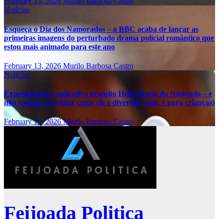
February 13, 2026
Murilo Barbosa Castro
Notícias
Esqueça o Dia dos Namorados – a BBC acaba de lançar as
primeiras imagens do perturbado drama policial romântico que
estou mais animado para este ano
February 13, 2026
Murilo Barbosa Castro
Notícias
Experimentei o aplicativo gratuito Hello Mario da Nintendo – e
não consigo acreditar como ele é divertido (sim, é para crianças)
February 13, 2026
Murilo Barbosa Castro
Feijoada Politica