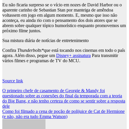
Eu não ficaria surpreso se o vício em nozes de David Harbor ou o
aparente carinho de Sebastian Stan por manteiga de amêndoa
voltassem em jogo em algum momento. E, mesmo que isso não
aconteça, eu ainda rio com o pensamento dos dois atores que se
abrem sobre qualquer tópico humorístico enquanto promovemos um
próximo filme juntos.
Sua mistura diária de notícias de entretenimento
Confira
Thunderbolts*
que está tocando nos cinemas em todo o país
agora. Além disso, pegue um
Disney+ assinatura
Para transmitir
vários filmes e programas de TV do MCU.
Source link
Post
O primeiro chefe de casamento de Georgie & Mandy foi
questionado sobre as conexões do final da temporada com a teoria
navigation
do Big Bang, e não tenho certeza de como se sentir sobre a resposta
dele
Como foi filmado a cena de poção de polijuice de Cat de Hermione
(e não, não era tudo Emma Watson)