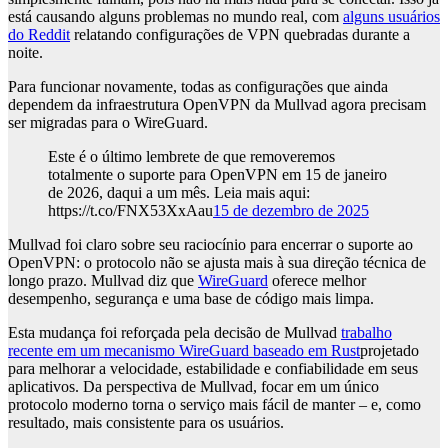
está causando alguns problemas no mundo real, com
alguns usuários
do Reddit
relatando configurações de VPN quebradas durante a
noite.
Para funcionar novamente, todas as configurações que ainda
dependem da infraestrutura OpenVPN da Mullvad agora precisam
ser migradas para o WireGuard.
Este é o último lembrete de que removeremos
totalmente o suporte para OpenVPN em 15 de janeiro
de 2026, daqui a um mês. Leia mais aqui:
https://t.co/FNX53XxAau
15 de dezembro de 2025
Mullvad foi claro sobre seu raciocínio para encerrar o suporte ao
OpenVPN: o protocolo não se ajusta mais à sua direção técnica de
longo prazo. Mullvad diz que
WireGuard
oferece melhor
desempenho, segurança e uma base de código mais limpa.
Esta mudança foi reforçada pela decisão de Mullvad
trabalho
recente em um mecanismo WireGuard baseado em Rust
projetado
para melhorar a velocidade, estabilidade e confiabilidade em seus
aplicativos. Da perspectiva de Mullvad, focar em um único
protocolo moderno torna o serviço mais fácil de manter – e, como
resultado, mais consistente para os usuários.