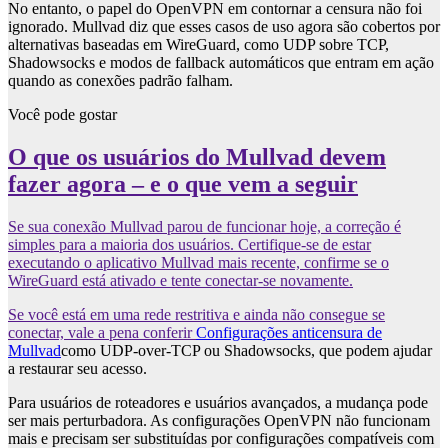
No entanto, o papel do OpenVPN em contornar a censura não foi
ignorado. Mullvad diz que esses casos de uso agora são cobertos por
alternativas baseadas em WireGuard, como UDP sobre TCP,
Shadowsocks e modos de fallback automáticos que entram em ação
quando as conexões padrão falham.
Você pode gostar
O que os usuários do Mullvad devem
fazer agora – e o que vem a seguir
Se sua conexão Mullvad parou de funcionar hoje, a correção é
simples para a maioria dos usuários. Certifique-se de estar
executando o aplicativo Mullvad mais recente, confirme se o
WireGuard está ativado e tente conectar-se novamente.
Se você está em uma rede restritiva e ainda não consegue se
conectar, vale a pena conferir
Configurações anticensura de
Mullvad
como UDP-over-TCP ou Shadowsocks, que podem ajudar
a restaurar seu acesso.
Para usuários de roteadores e usuários avançados, a mudança pode
ser mais perturbadora. As configurações OpenVPN não funcionam
mais e precisam ser substituídas por configurações compatíveis com