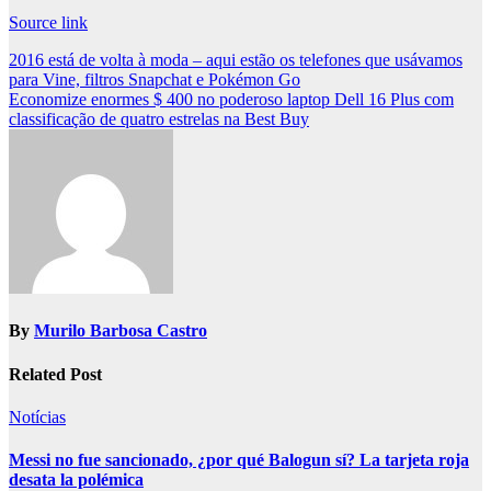
Source link
Post
2016 está de volta à moda – aqui estão os telefones que usávamos
para Vine, filtros Snapchat e Pokémon Go
navigation
Economize enormes $ 400 no poderoso laptop Dell 16 Plus com
classificação de quatro estrelas na Best Buy
By
Murilo Barbosa Castro
Related Post
Notícias
Messi no fue sancionado, ¿por qué Balogun sí? La tarjeta roja
desata la polémica