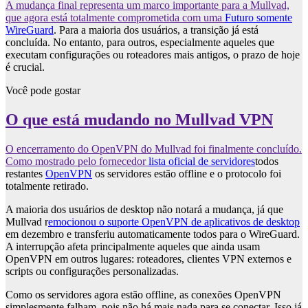
A mudança final representa um marco importante para a Mullvad,
que agora está totalmente comprometida com uma
Futuro somente
WireGuard
. Para a maioria dos usuários, a transição já está
concluída. No entanto, para outros, especialmente aqueles que
executam configurações ou roteadores mais antigos, o prazo de hoje
é crucial.
Você pode gostar
O que está mudando no Mullvad VPN
O encerramento do OpenVPN do Mullvad foi finalmente concluído.
Como mostrado pelo fornecedor
lista oficial de servidores
todos
restantes
OpenVPN
os servidores estão offline e o protocolo foi
totalmente retirado.
A maioria dos usuários de desktop não notará a mudança, já que
Mullvad r
emocionou o suporte OpenVPN de aplicativos de desktop
em dezembro e transferiu automaticamente todos para o WireGuard.
A interrupção afeta principalmente aqueles que ainda usam
OpenVPN em outros lugares: roteadores, clientes VPN externos e
scripts ou configurações personalizadas.
Como os servidores agora estão offline, as conexões OpenVPN
simplesmente falham, pois não há mais nada para se conectar. Isso já