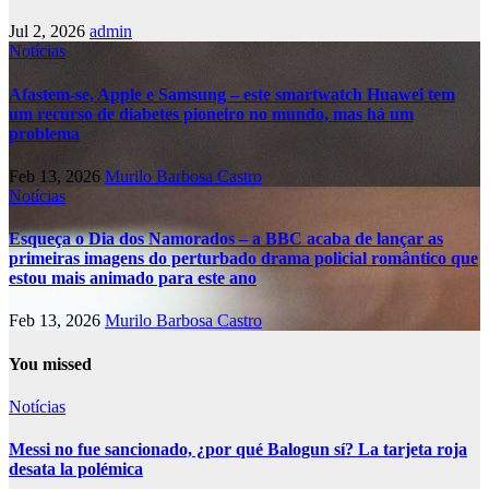
Jul 2, 2026
admin
Notícias
Afastem-se, Apple e Samsung – este smartwatch Huawei tem
um recurso de diabetes pioneiro no mundo, mas há um
problema
Feb 13, 2026
Murilo Barbosa Castro
Notícias
Esqueça o Dia dos Namorados – a BBC acaba de lançar as
primeiras imagens do perturbado drama policial romântico que
estou mais animado para este ano
Feb 13, 2026
Murilo Barbosa Castro
You missed
Notícias
Messi no fue sancionado, ¿por qué Balogun sí? La tarjeta roja
desata la polémica