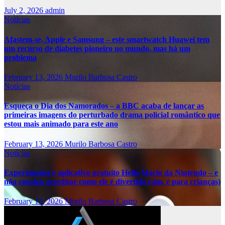
July 2, 2026
admin
Notícias
Afastem-se, Apple e Samsung – este smartwatch Huawei tem
um recurso de diabetes pioneiro no mundo, mas há um
problema
February 13, 2026
Murilo Barbosa Castro
Notícias
Esqueça o Dia dos Namorados – a BBC acaba de lançar as
primeiras imagens do perturbado drama policial romântico que
estou mais animado para este ano
February 13, 2026
Murilo Barbosa Castro
Notícias
Experimentei o aplicativo gratuito Hello Mario da Nintendo – e
não consigo acreditar como ele é divertido (sim, é para crianças)
February 13, 2026
Murilo Barbosa Castro